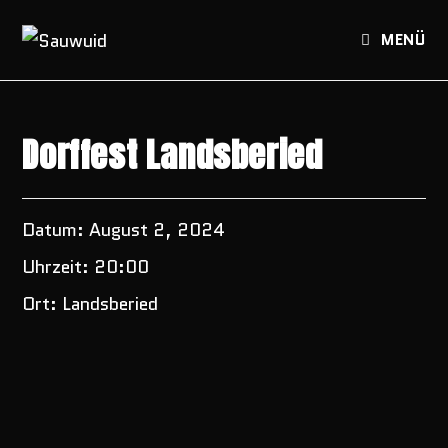
Zum
Inhalt
MENÜ
springen
Dorffest Landsberied
Datum:
August 2, 2024
Uhrzeit:
20:00
Ort:
Landsberied