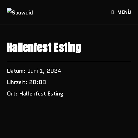
Zum
Inhalt
MENÜ
springen
Hallenfest Esting
Datum:
Juni 1, 2024
Uhrzeit:
20:00
Ort:
Hallenfest Esting