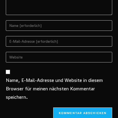
Gib
deinen
Namen
Gib
oder
deine
Benutzernamen
E-
Gib
zum
Mail-
deine
Kommentieren
Adresse
Website-
ein
zum
URL
Kommentieren
Name, E-Mail-Adresse und Website in diesem
ein
ein
(optional)
Browser für meinen nächsten Kommentar
speichern.