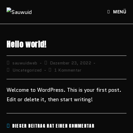
Zum
Inhalt
MENÜ
springen
Hello world!
Beitrags-
Beitrag
sauwuidweb
Dezember 23, 2022
Autor:
veröffentlicht:
Beitrags-
Beitrags-
Uncategorized
1 Kommentar
Kategorie:
Kommentare:
Welcome to WordPress. This is your first post.
Edit or delete it, then start writing!
DIESER BEITRAG HAT EINEN KOMMENTAR